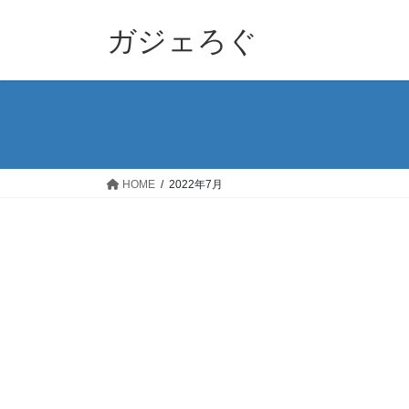
コ
ナ
ン
ビ
ガジェろぐ
テ
ゲ
ン
ー
ツ
シ
へ
ョ
ス
ン
キ
に
ッ
移
HOME
2022年7月
プ
動